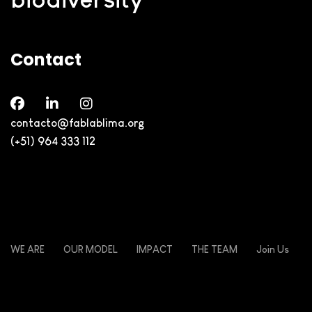
Contact
contacto@fablablima.org
(+51) 964 333 112
WE ARE
OUR MODEL
IMPACT
THE TEAM
Join Us